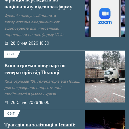
національну відеоплатформу
Франція планує заборонити
використання американських
відеосервісів для чиновників,
переходячи на платформу Visio.
28 Січня 2026 10:30
СВІТ
Київ отримав нову партію
генераторів від Польщі
Київ отримав 130 генераторів від Польщі
для покращення енергетичної
стабільності в умовах кризи.
26 Січня 2026 16:00
СВІТ
Трагедія на залізниці в Іспанії: