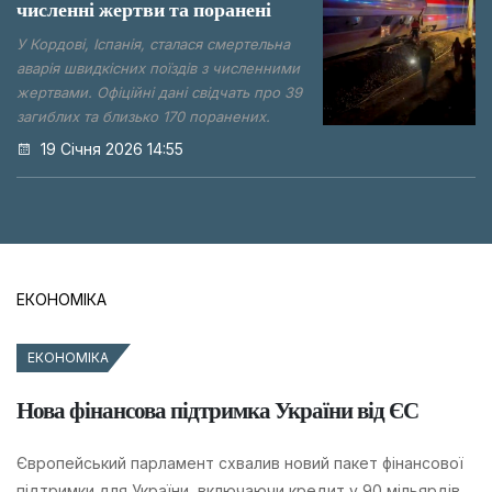
численні жертви та поранені
У Кордові, Іспанія, сталася смертельна
аварія швидкісних поїздів з численними
жертвами. Офіційні дані свідчать про 39
загиблих та близько 170 поранених.
19 Січня 2026 14:55
ЕКОНОМІКА
ЕКОНОМІКА
Нова фінансова підтримка України від ЄС
Європейський парламент схвалив новий пакет фінансової
підтримки для України, включаючи кредит у 90 мільярдів