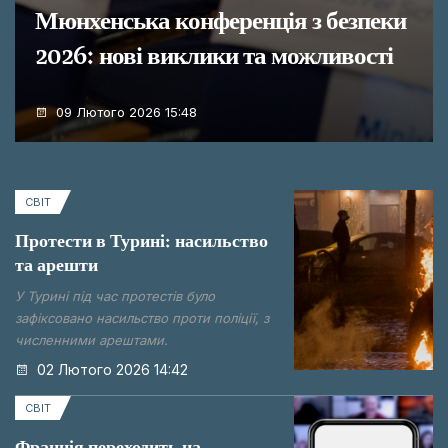
Мюнхенська конференція з безпеки
2026: нові виклики та можливості
09 Лютого 2026 15:48
СВІТ
Протести в Турині: насильство
та арешти
У Турині під час протестів було
зафіксовано насильство проти поліції, з
численними арештами.
02 Лютого 2026 14:42
СВІТ
Франція переходить на