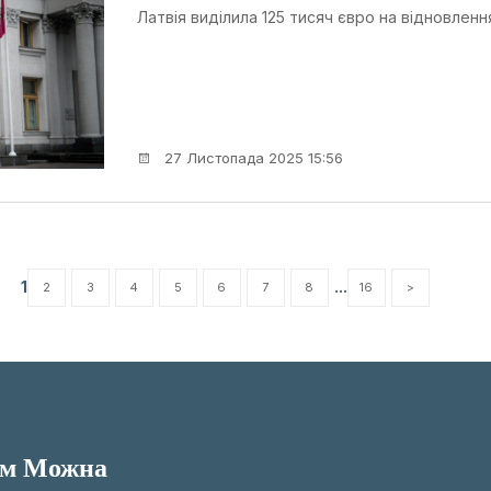
Латвія виділила 125 тисяч євро на відновлення
27 Листопада 2025 15:56
1
...
2
3
4
5
6
7
8
16
>
им Можна