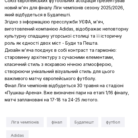
Союз європейських футбольних асоціацій презентував
новий м'яч для фіналу Ліги чемпіонів сезону 2025/2026,
який відбудеться в Будапешті.
Згідно з інформацією пресслужби УЄФА, м'яч,
виготовлений компанією Adidas, відображає неповторну
культурну спадщину угорської столиці та її історичну
роль як єдності двох міст - Буди та Пешта.
Дизайн м'яча поєднує в собі контраст та гармонію:
старовинну архітектуру з сучасними елементами,
класичний стиль з яскравою нічною атмосферою,
створюючи унікальний візуальний стиль для цього
важливого матчу європейського футболу.
Фінал Ліги чемпіонів відбудеться 30 травня на стадіоні
«Пушкаш-Арена». Вже визначені пари на етапі 1/16 фіналу,
матчі заплановані на 17-18 та 24-25 лютого.
Ліга чемпіонів
фінал
Будапешт
футбол
Adidas