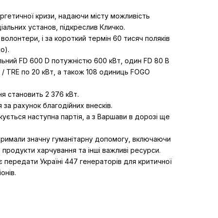
гетичної кризи, надаючи місту можливість
ціальних установ, підкреслив Кличко.
волонтери, і за короткий термін 60 тисяч поляків
о).
ьний FD 600 D потужністю 600 кВт, один FD 80 B
/ TRE по 20 кВт, а також 108 одиниць FOGO
я становить 2 376 кВт.
 за рахунок благодійних внесків.
ується наступна партія, а з Варшави в дорозі ще
отримали значну гуманітарну допомогу, включаючи
продукти харчування та інші важливі ресурси.
передати Україні 447 генераторів для критичної
онів.