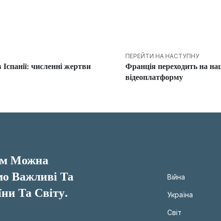
ПЕРЕЙТИ НА НАСТУПНУ
в Іспанії: численні жертви
Франція переходить на на
відеоплатформу
им Можна
о Важливі Та
Війна
ни Та Світу.
Україна
Світ