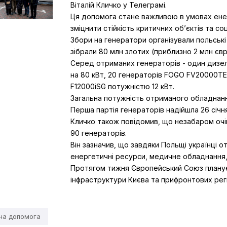
Віталій Кличко у Телеграмі.
Ця допомога стане важливою в умовах енер
зміцнити стійкість критичних обʼєктів та со
Збори на генератори організували польські 
зібрали 80 млн злотих (приблизно 2 млн євр
Серед отриманих генераторів - один дизел
на 80 кВт, 20 генераторів FOGO FV20000TE 
F12000iSG потужністю 12 кВт.
Загальна потужність отриманого обладнанн
Перша партія генераторів надійшла 26 січня
Кличко також повідомив, що незабаром очік
90 генераторів.
Він зазначив, що завдяки Польщі українці 
енергетичні ресурси, медичне обладнання, 
Протягом тижня Європейський Союз планує 
інфраструктури Києва та прифронтових регі
на допомога