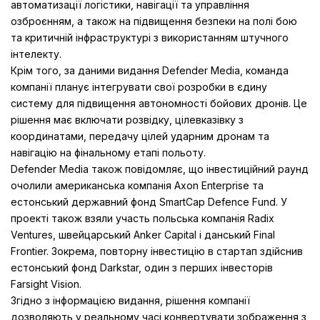
автоматизації логістики, навігації та управління
озброєнням, а також на підвищення безпеки на полі бою
та критичній інфраструктурі з використанням штучного
інтелекту.
Крім того, за даними видання Defender Media, команда
компанії планує інтегрувати свої розробки в єдину
систему для підвищення автономності бойових дронів. Це
рішення має включати розвідку, цілевказівку з
координатами, передачу цілей ударним дронам та
навігацію на фінальному етапі польоту.
Defender Media також повідомляє, що інвестиційний раунд
очолили американська компанія Axon Enterprise та
естонський державний фонд SmartCap Defence Fund. У
проекті також взяли участь польська компанія Radix
Ventures, швейцарський Anker Capital і данський Final
Frontier. Зокрема, повторну інвестицію в стартап здійснив
естонський фонд Darkstar, один з перших інвесторів
Farsight Vision.
Згідно з інформацією видання, рішення компанії
дозволяють у реальному часі конвертувати зображення з