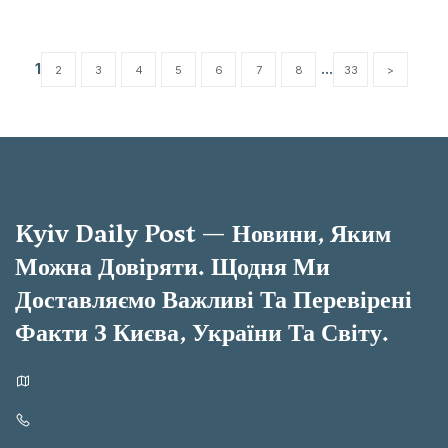
1
...
2
3
4
5
6
7
8
33
>
Kyiv Daily Post — Новини, Яким
Можна Довіряти. Щодня Ми
Доставляємо Важливі Та Перевірені
Факти З Києва, України Та Світу.