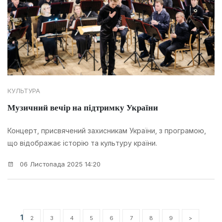
КУЛЬТУРА
Музичний вечір на підтримку України
Концерт, присвячений захисникам України, з програмою,
що відображає історію та культуру країни.
06 Листопада 2025 14:20
1
2
3
4
5
6
7
8
9
>