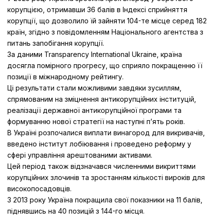
корупцією, отримавши 36 балів в Індексі сприйняття
корупції, що дозволило їй зайняти 104-те місце серед 182
країн, згідно з повідомленням Національного агентства з
питань запобігання корупції.
За даними Transparency International Ukraine, країна
досягла помірного прогресу, що сприяло покращенню її
позиції в міжнародному рейтингу.
Ці результати стали можливими завдяки зусиллям,
спрямованим на зміцнення антикорупційних інституцій,
реалізації державної антикорупційної програми та
формуванню нової стратегії на наступні п’ять років.
В Україні розпочалися виплати винагород для викривачів,
введено інститут лобіювання і проведено реформу у
сфері управління арештованими активами.
Цей період також відзначався численними викриттями
корупційних злочинів та зростанням кількості вироків для
високопосадовців.
З 2013 року Україна покращила свої показники на 11 балів,
піднявшись на 40 позицій з 144-го місця.