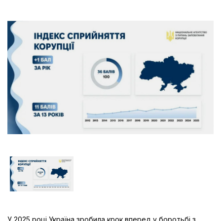
У 2025 році Україна зробила крок вперед у боротьбі з