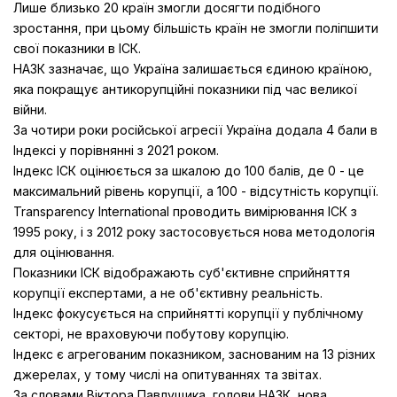
Лише близько 20 країн змогли досягти подібного
зростання, при цьому більшість країн не змогли поліпшити
свої показники в ІСК.
НАЗК зазначає, що Україна залишається єдиною країною,
яка покращує антикорупційні показники під час великої
війни.
За чотири роки російської агресії Україна додала 4 бали в
Індексі у порівнянні з 2021 роком.
Індекс ІСК оцінюється за шкалою до 100 балів, де 0 - це
максимальний рівень корупції, а 100 - відсутність корупції.
Transparency International проводить вимірювання ІСК з
1995 року, і з 2012 року застосовується нова методологія
для оцінювання.
Показники ІСК відображають суб'єктивне сприйняття
корупції експертами, а не об'єктивну реальність.
Індекс фокусується на сприйнятті корупції у публічному
секторі, не враховуючи побутову корупцію.
Індекс є агрегованим показником, заснованим на 13 різних
джерелах, у тому числі на опитуваннях та звітах.
За словами Віктора Павлущика, голови НАЗК, нова